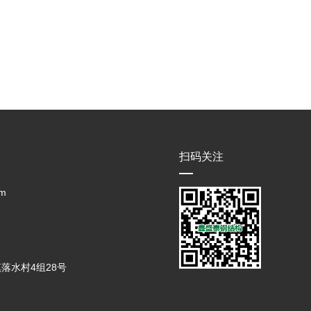
扫码关注
m
落水村4组28号