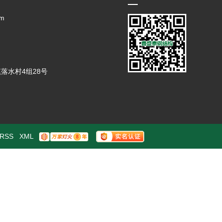
m
落水村4组28号
RSS
XML